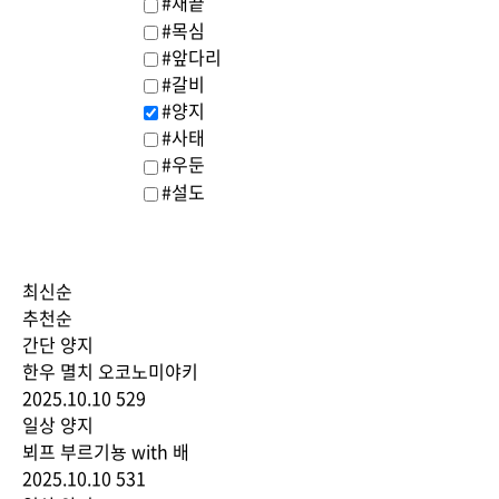
#채끝
#목심
#앞다리
#갈비
#양지
#사태
#우둔
#설도
최신순
추천순
간단
양지
한우 멸치 오코노미야키
2025.10.10
529
일상
양지
뵈프 부르기뇽 with 배
2025.10.10
531