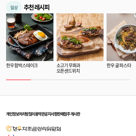
추천 레시피
일상
한우 함박스테이크
소고기 무화과
한우 굴 파스타
오픈샌드위치
개인정보처리방침
이용약관
공지사항
판매점주 게시판