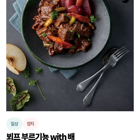
일상
양지
뵈프 부르기뇽 with 배