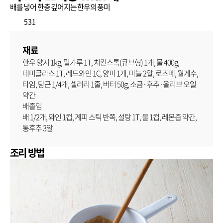
배를 넣어 한층 깊어지는 한우의 풍미
531
재료
한우 양지 1kg, 밀가루 1T, 치킨스톡(큐브형) 1개, 물 400g,
데미글라스 1T, 레드와인 1C, 양파 1개, 마늘 2알, 로즈메, 월계수,
타임, 당근 1/4개, 셀러리 1줄, 버터 50g, 소금·후추·올리브 오일
약간
배졸임
배 1/2개, 와인 1컵, 계피 스틱 반쪽, 설탕 1T, 물 1컵, 레몬즙 약간,
통후추 3알
조리 방법