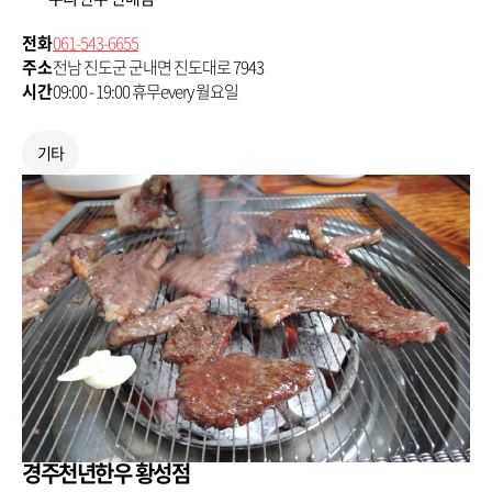
전화
061-543-6655
주소
전남 진도군 군내면 진도대로 7943
시간
09:00 - 19:00 휴무every 월요일
기타
경주천년한우 황성점