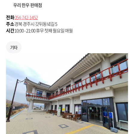
우리 한우 판매점
전화
054-742-1452
주소
경북 경주시 갓뒤동녘길 5
시간
10:00 - 21:00 휴무 첫째 월요일 매월
기타