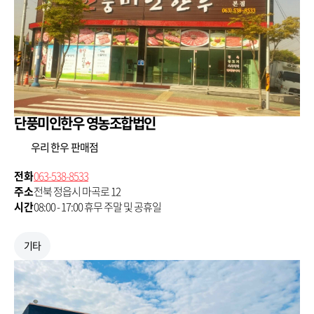
단풍미인한우 영농조합법인
우리 한우 판매점
전화
063-538-8533
주소
전북 정읍시 마곡로 12
시간
08:00 - 17:00 휴무 주말 및 공휴일
기타