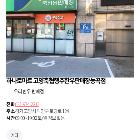
하나로마트 고양축협행주한우판매장능곡점
우리 한우 판매점
전화
031-974-2213
주소
경기 고양시 덕양구 토당로 124
시간
09:00 - 19:00 토/일 정보 없음
기타