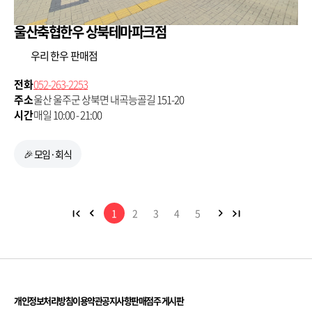
울산축협한우 상북테마파크점
우리 한우 판매점
전화
052-263-2253
주소
울산 울주군 상북면 내곡능골길 151-20
시간
매일 10:00 - 21:00
🎉 모임·회식
1
2
3
4
5
개인정보처리방침
이용약관
공지사항
판매점주 게시판