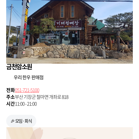
금천암소원
우리 한우 판매점
전화
051-721-5100
주소
부산 기장군 철마면 개좌로 818
시간
11:00 - 21:00
🎉 모임·회식