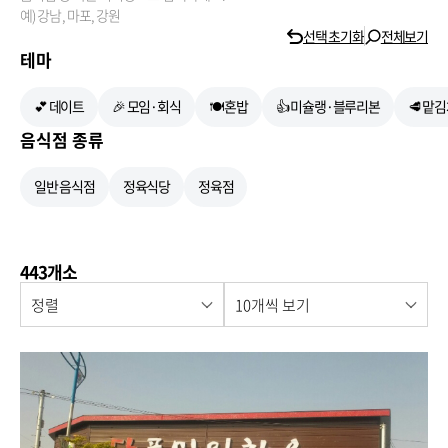
예) 강남, 마포, 강원
선택 초기화
전체보기
테마
💕 데이트
🎉 모임·회식
🍽 혼밥
👍 미슐랭·블루리본
🥩 맡
음식점 종류
일반 음식점
정육식당
정육점
443개소
정렬
10개씩 보기