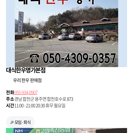
대식한우명가본점
우리 한우 판매점
전화
055-934-0907
주소
경남 합천군 용주면 합천호수로 873
시간
11:00 - 21:00 20:30 휴무 월요일
🎉 모임·회식