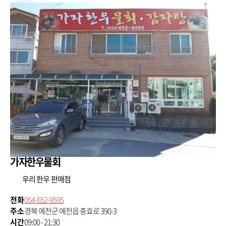
가자한우물회
우리 한우 판매점
전화
054-652-9595
주소
경북 예천군 예천읍 충효로 390-3
시간
09:00 - 21:30