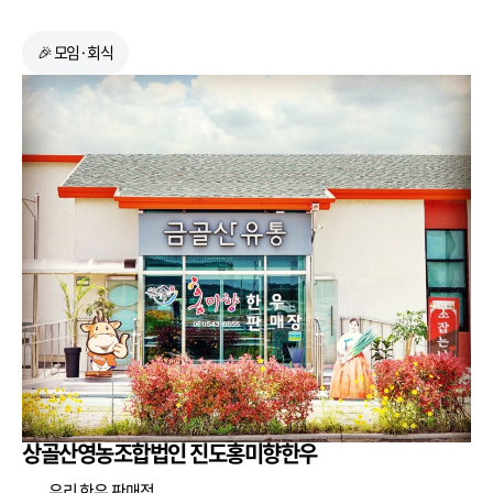
🎉 모임·회식
상골산영농조합법인 진도홍미향한우
우리 한우 판매점