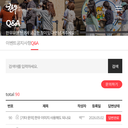
Q&A
한우유명한곳에 궁금한 점이 있다면 남겨주세요!
이벤트
공지사항
Q&A
검색
문의하기
total
90
번호
제목
작성자
등록일
답변상태
90
[기타 문의] 한우 이미지 사용해도 되나요
백**
2026.05.02
답변 완료