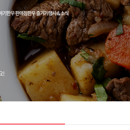
야기
한우 판매점
한우 즐기기
행사 & 소식
요!