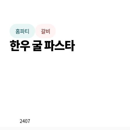
홈파티
갈비
한우 굴 파스타
2407