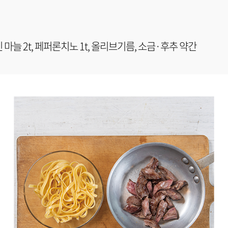
다진 마늘 2t, 페퍼론치노 1t, 올리브기름, 소금·후추 약간