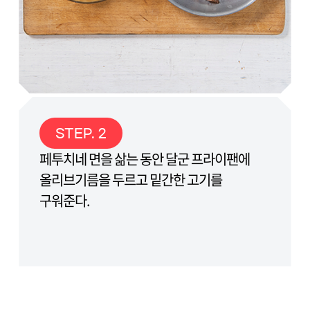
STEP. 2
페투치네 면을 삶는 동안 달군 프라이팬에
올리브기름을 두르고 밑간한 고기를
구워준다.