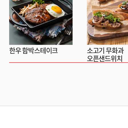
한우 함박스테이크
소고기 무화과
오픈샌드위치