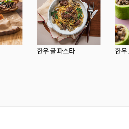
한우 굴 파스타
한우