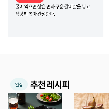
굴이 익으면 삶은 면과 구운 갈비살을 넣고
적당히 볶아 완성한다.
추천 레시피
일상