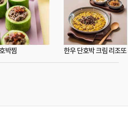
 호박찜
한우 단호박 크림 리조또