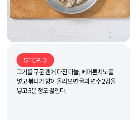
STEP. 3
고기를 구운 팬에 다진 마늘, 페퍼론치노를
넣고 볶다가 향이 올라오면 굴과 면수 2컵을
넣고 5분 정도 끓인다.