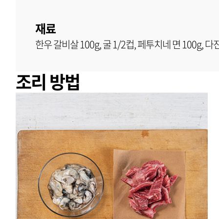
재료
한우 갈비살 100g, 굴 1/2컵, 페투치네 면 100g, 
조리 방법