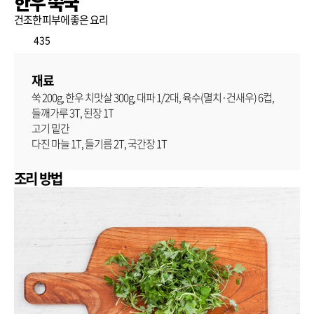
한우 쑥국
건조한 피부에 좋은 요리
435
재료
쑥 200g, 한우 치맛살 300g, 대파 1/2대, 육수(멸치·건새우) 6컵,
들깨가루 3T, 된장 1T
고기 밑간
다진 마늘 1T, 들기름 2T, 국간장 1T
조리 방법