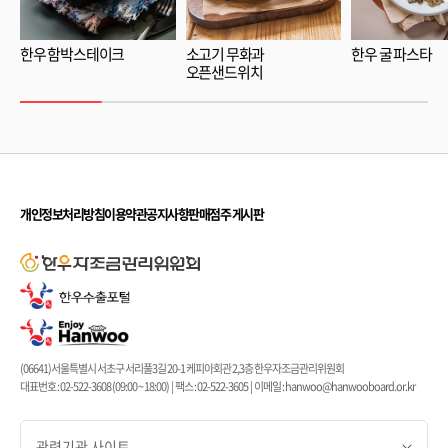
한우 함박스테이크
소고기 무화과
한우 굴 파스타
오픈샌드위치
개인정보처리방침
이용약관
공지사항
판매점주 게시판
(06641)서울특별시 서초구 서리풀3길 20-1 케피아회관 2,3층 한우자조금관리위원회
대표번호 : 02-522-3608 (09:00 ~ 18:00) | 팩스 : 02-522-3605 | 이메일 : hanwoo@hanwooboard.or.kr
관련기관 사이트