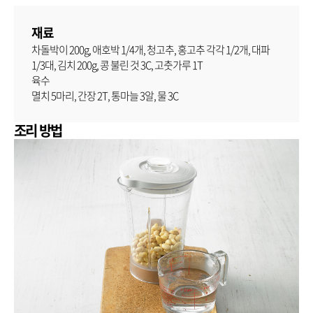
재료
차돌박이 200g, 애호박 1/4개, 청고추, 홍고추 각각 1/2개, 대파
1/3대, 김치 200g, 콩 불린 것 3C, 고춧가루 1T
육수
멸치 5마리, 간장 2T, 통마늘 3알, 물 3C
조리 방법