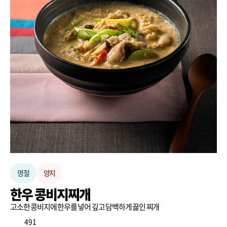
명절
양지
한우 콩비지찌개
고소한 콩비지에 한우를 넣어 깊고 담백하게 끓인 찌개
491