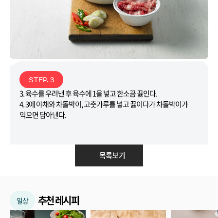
STEP. 3
3. 육수를 우려낸 후 육수에 1을 넣고 한소끔 끓인다.
4. 3에 야채와 차돌박이, 고춧가루를 넣고 끓이다가 차돌박이가
익으면 담아낸다.
목록보기
추천 레시피
일상