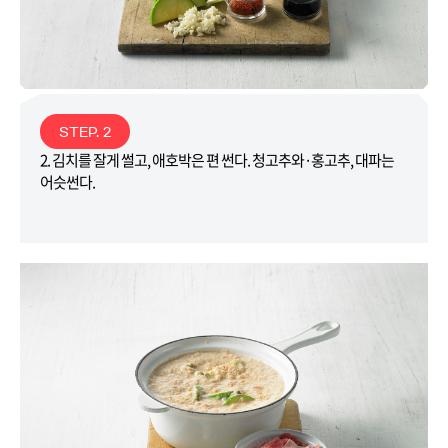
STEP. 2
2. 김치를 잘게 썰고, 애호박은 편 썬다. 청고추와·홍고추, 대파는
어슷썬다.