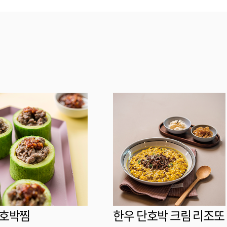
 호박찜
한우 단호박 크림 리조또