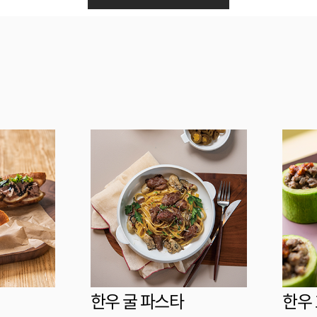
한우 굴 파스타
한우