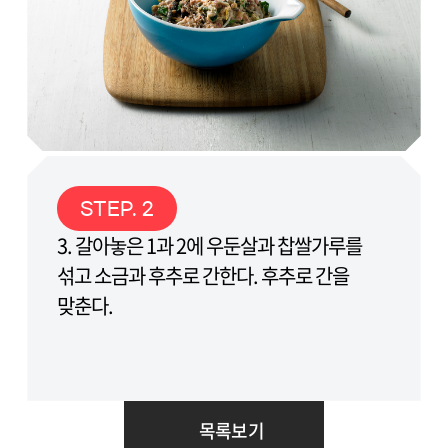
STEP. 2
3. 갈아놓은 1과 2에 우둔살과 찹쌀가루를
섞고 소금과 후추로 간한다. 후추로 간을
맞춘다.
목록보기