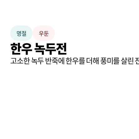
명절
우둔
한우 녹두전
고소한 녹두 반죽에 한우를 더해 풍미를 살린 