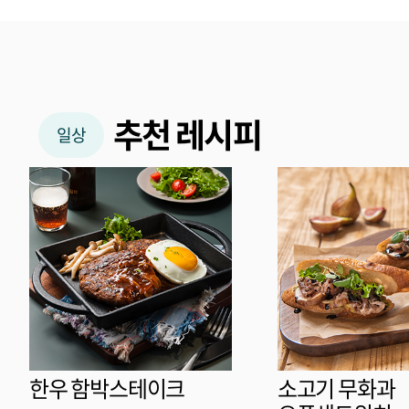
추천 레시피
일상
한우 함박스테이크
소고기 무화과