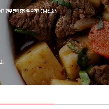
야기
한우 판매점
한우 즐기기
행사 & 소식
요!