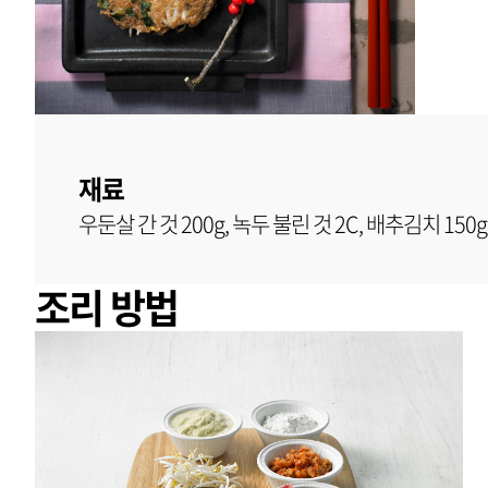
재료
우둔살 간 것 200g, 녹두 불린 것 2C, 배추김치 150g
조리 방법