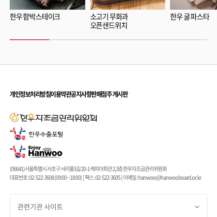
한우 함박스테이크
소고기 무화과
한우 굴 파스타
오픈샌드위치
개인정보처리방침
이용약관
공지사항
판매점주 게시판
(06641)서울특별시 서초구 서리풀3길 20-1 케피아회관 2,3층 한우자조금관리위원회
대표번호 : 02-522-3608 (09:00 ~ 18:00) | 팩스 : 02-522-3605 | 이메일 : hanwoo@hanwooboard.or.kr
관련기관 사이트