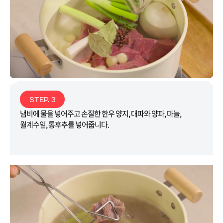
STEP. 3
냄비에 물을 넣어주고 손질한 한우 양지, 대파와 양파, 마늘,
월계수잎, 통후추를 넣어줍니다.