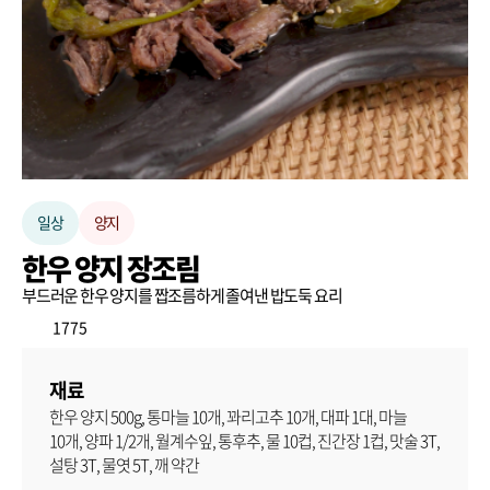
일상
양지
한우 양지 장조림
부드러운 한우 양지를 짭조름하게 졸여낸 밥도둑 요리
1775
재료
한우 양지 500g, 통마늘 10개, 꽈리고추 10개, 대파 1대, 마늘
10개, 양파 1/2개, 월계수잎, 통후추, 물 10컵, 진간장 1컵, 맛술 3T,
설탕 3T, 물엿 5T, 깨 약간