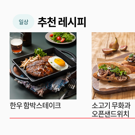
추천 레시피
일상
한우 함박스테이크
소고기 무화과
오픈샌드위치