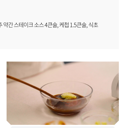
추 약간 스테이크 소스 4큰술, 케첩 1.5큰술, 식초