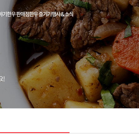
야기
한우 판매점
한우 즐기기
행사 & 소식
요!