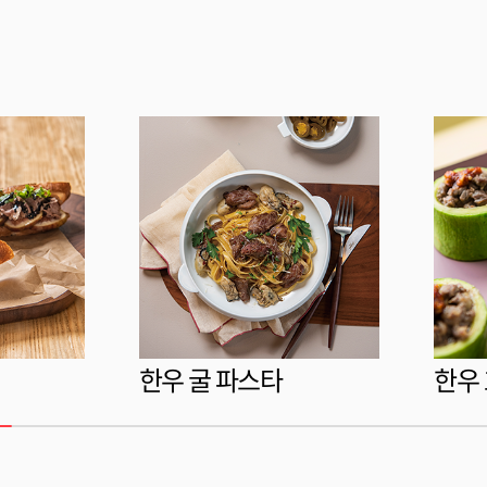
한우 굴 파스타
한우