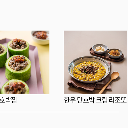
 호박찜
한우 단호박 크림 리조또