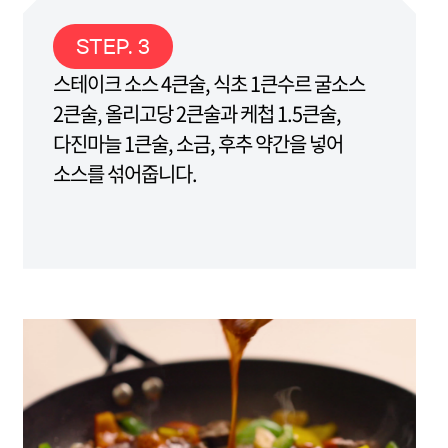
STEP. 3
스테이크 소스 4큰술, 식초 1큰수르 굴소스
2큰술, 올리고당 2큰술과 케첩 1.5큰술,
다진마늘 1큰술, 소금, 후추 약간을 넣어
소스를 섞어줍니다.