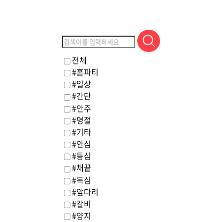
전체
#홈파티
#일상
#간단
#안주
#명절
#기타
#안심
#등심
#채끝
#목심
#앞다리
#갈비
#양지