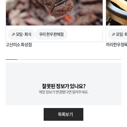
🎉 모임·회식
우리 한우 판매점
🎉 모임·
고산미소 화성점
끼리한우정
잘못된 정보가 있나요?
매장 정보가 변경됐다면 알려주세요.
목록보기