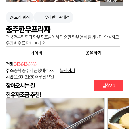
🎉 모임·회식
우리 한우 판매점
충주한우프라자
전국한우협회와 한우자조금에서 인증한 한우 음식점입니다. 안심하고
우리 한우를 만나 보세요.
네이버
공유하기
전화
043-843-5665
주소
충북 충주시 금봉대로 382
복사하기
시간
11:00 - 21:30 휴무 일요일
찾아오시는 길
길찾기
250m
한우자조금 추천!