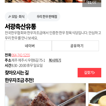
01
/09
🎉 모임·회식
우리 한우 판매점
서광축산유통
전국한우협회와 한우자조금에서 인증한 한우 정육식당입니다. 안심하고
우리 한우를 만나 보세요.
네이버
공유하기
전화
064-742-5255
주소
제주 제주시 우령6길 75-1
복사하기
시간
8:30 - 20:00 휴무 일요일
찾아오시는 길
길찾기
250m
한우자조금 추천!