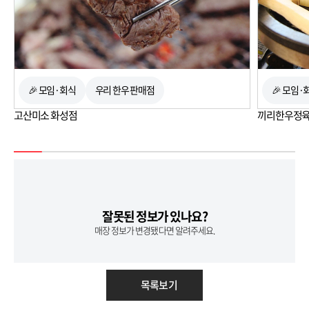
🎉 모임·회식
우리 한우 판매점
🎉 모임·
고산미소 화성점
끼리한우정
잘못된 정보가 있나요?
매장 정보가 변경됐다면 알려주세요.
목록보기