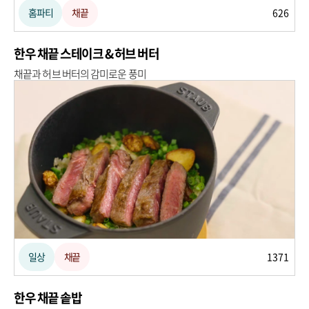
홈파티
채끝
626
한우 채끝 스테이크 & 허브 버터
채끝과 허브 버터의 감미로운 풍미
일상
채끝
1371
한우 채끝 솥밥