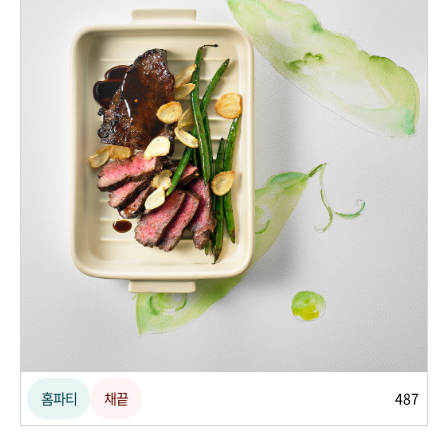
홈파티
채끝
487