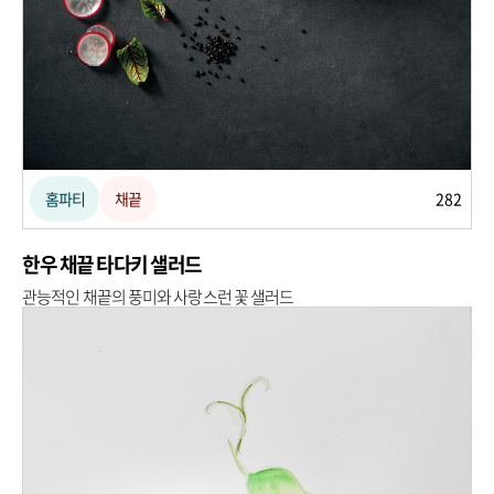
홈파티
채끝
282
한우 채끝 타다키 샐러드
관능적인 채끝의 풍미와 사랑스런 꽃 샐러드