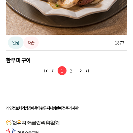
일상
채끝
1877
한우 마 구이
1
2
개인정보처리방침
이용약관
공지사항
판매점주 게시판