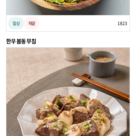
일상
채끝
1823
한우 봄동 무침