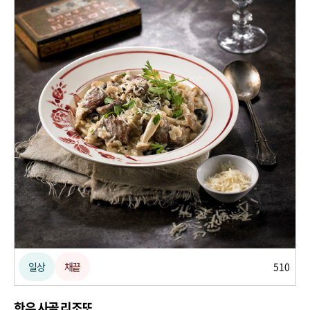
일상
채끝
510
한우 사골 리조또