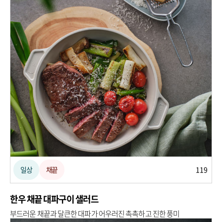
일상
채끝
119
한우 채끝 대파구이 샐러드
부드러운 채끝과 달큰한 대파가 어우러진 촉촉하고 진한 풍미