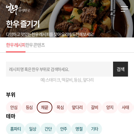
한우 즐기기
다양하고 맛있는 한우 레시피를 찾아 요리에 도전해보세요!
한우 레시피
한우 콘텐츠
검색
예) 스테이크, 떡갈비, 등심, 앞다리
부위
안심
등심
채끝
목심
앞다리
갈비
양지
사태
테마
홈파티
일상
간단
안주
명절
기타