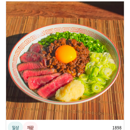
일상
채끝
1898