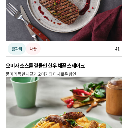
홈파티
채끝
41
오미자 소스를 곁들인 한우 채끝 스테이크
풍미 가득한 채끝과 오미자의 다채로운 향연