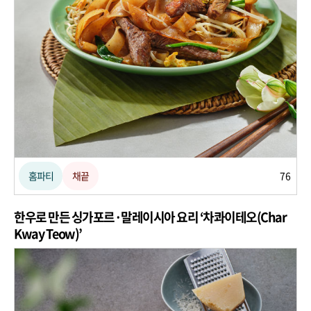
홈파티
채끝
76
한우로 만든 싱가포르·말레이시아 요리 ‘차콰이테오(Char
Kway Teow)’