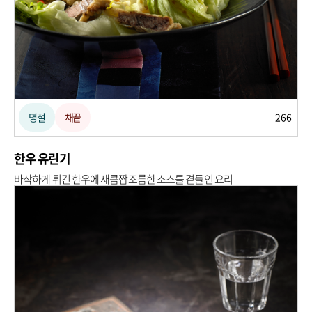
명절
채끝
266
한우 유린기
바삭하게 튀긴 한우에 새콤짭조름한 소스를 곁들인 요리