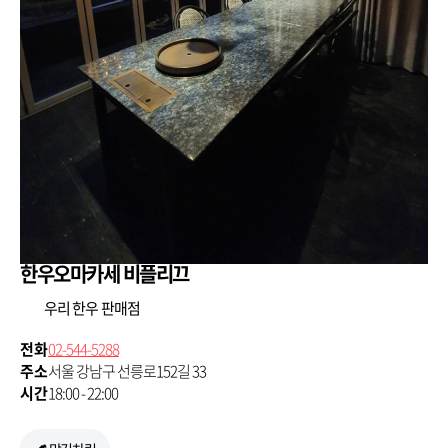
한우오마카세 비플리끄
우리 한우 판매점
전화
02-544-5288
주소
서울 강남구 선릉로152길 33
시간
18:00 - 22:00