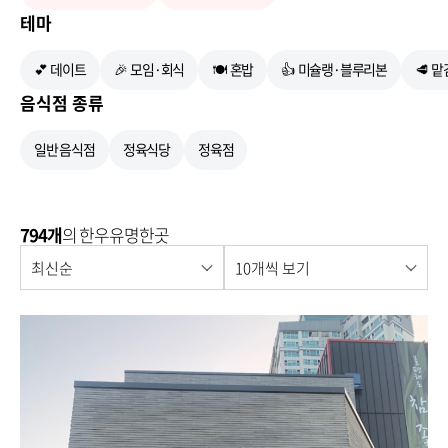
테마
💕 데이트
🎉 모임·회식
🍽 혼밥
👍 미슐랭·블루리본
🥩 
음식점 종류
일반 음식점
정육식당
정육점
794개
의 한우유명한곳
최신순
10개씩 보기