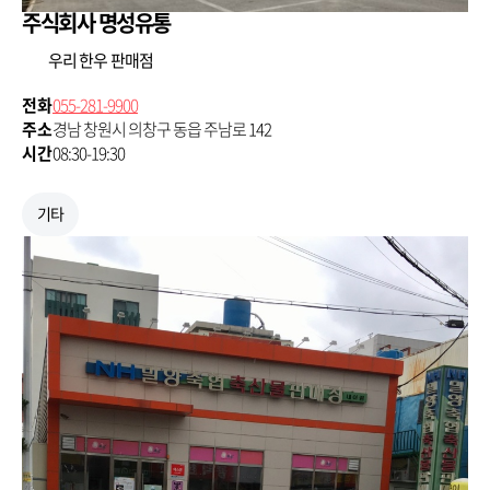
주식회사 명성유통
우리 한우 판매점
전화
055-281-9900
주소
경남 창원시 의창구 동읍 주남로 142
시간
08:30-19:30
기타