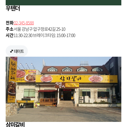
우텐더
전화
02-345-8588
주소
서울 강남구 압구정로42길 25-10
시간
11:30-22:30 브레이크타임: 15:00-17:00
💕 데이트
삼미갈비