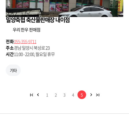
밀양축협 축산물판매장 내이점
우리 한우 판매점
전화
055-355-9711
주소
경남 밀양시 북성로 23
시간
11:00 - 22:00, 월요일 휴무
기타
1
2
3
4
5