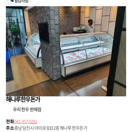
🥩 맡김차림
해나루한우돈가
우리 한우 판매점
전화
041-357-8292
주소
충남 당진시 아미로 833 2층 해나루 한우돈가