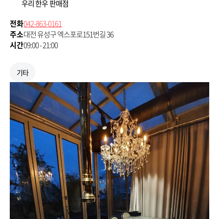
우리 한우 판매점
전화
042-863-0161
주소
대전 유성구 엑스포로151번길 36
시간
09:00 - 21:00
기타