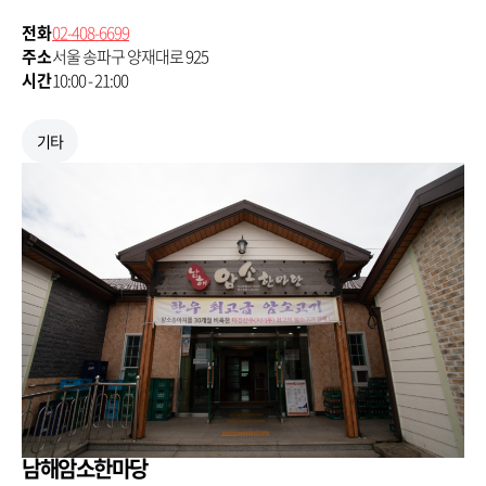
전화
02-408-6699
주소
서울 송파구 양재대로 925
시간
10:00 - 21:00
기타
남해암소한마당