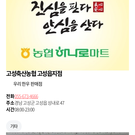
고성축산농협 고성읍지점
우리 한우 판매점
전화
055-673-4666
주소
경남 고성군 고성읍 성내로 47
시간
08:00-23:00
기타