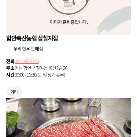
함안축산농협 삼칠지점
우리 한우 판매점
전화
055-587-3335
주소
경남 함안군 칠원읍 용산2길 20
시간
09:00 - 16:30(토, 일 정기 휴무)
기타