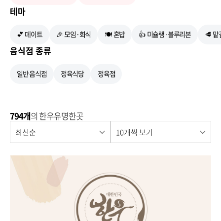
테마
💕 데이트
🎉 모임·회식
🍽 혼밥
👍 미슐랭·블루리본
🥩 
음식점 종류
일반 음식점
정육식당
정육점
794개
의 한우유명한곳
최신순
10개씩 보기