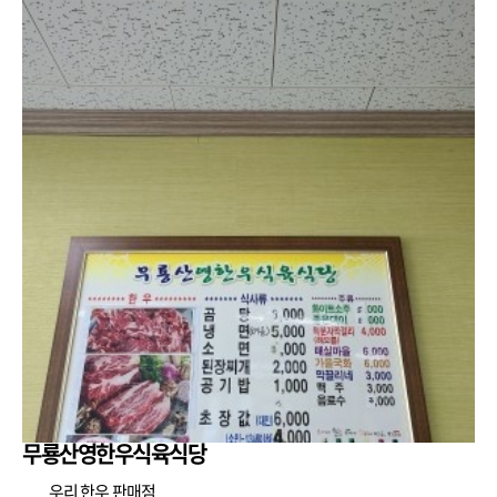
무룡산영한우식육식당
우리 한우 판매점