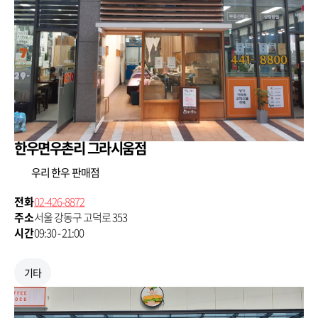
한우면우촌리 그라시움점
우리 한우 판매점
전화
02-426-8872
주소
서울 강동구 고덕로 353
시간
09:30 - 21:00
기타