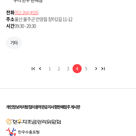
전화
052-264-4926
주소
울산 울주군 언양읍 장터2길 11-12
시간
09:30 - 20:30
기타
1
2
3
4
5
개인정보처리방침
이용약관
공지사항
판매점주 게시판