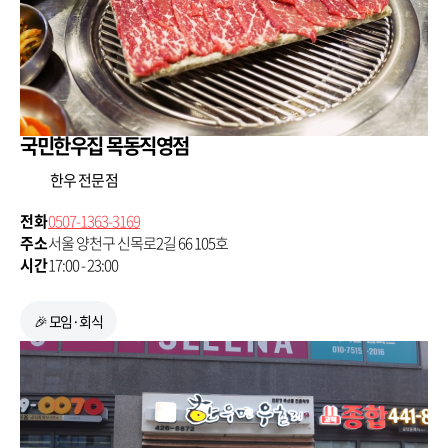
국민한우집 목동직영점
한우 전문점
전화
0507-1363-3169
주소
서울 양천구 신목로2길 66 105호
시간
17:00 - 23:00
🎉 모임·회식