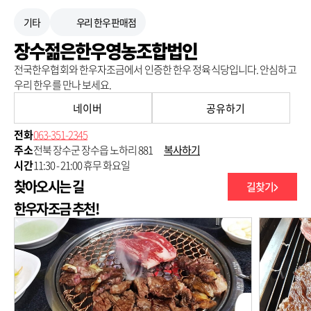
기타
우리 한우 판매점
장수젊은한우영농조합법인
전국한우협회와 한우자조금에서 인증한 한우 정육식당입니다. 안심하고
우리 한우를 만나 보세요.
네이버
공유하기
전화
063-351-2345
주소
전북 장수군 장수읍 노하리 881
복사하기
시간
11:30 - 21:00 휴무 화요일
찾아오시는 길
길찾기
250m
한우자조금 추천!