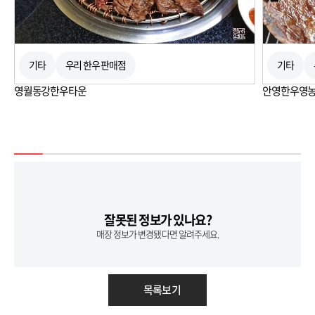
기타
우리 한우 판매점
기타
영월동강한우타운
안영한우영
잘못된 정보가 있나요?
매장 정보가 변경됐다면 알려주세요.
목록보기