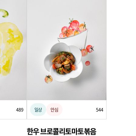
489
일상
안심
544
한우 브로콜리토마토볶음