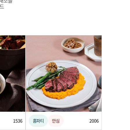
 채소를
러드
1536
홈파티
안심
2006