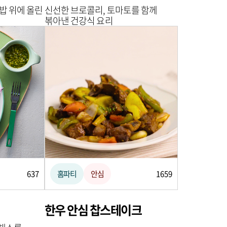
밥 위에 올린
신선한 브로콜리, 토마토를 함께
볶아낸 건강식 요리
637
홈파티
안심
1659
한우 안심 찹스테이크