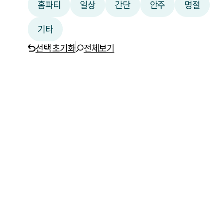
홈파티
일상
간단
안주
명절
기타
선택 초기화
전체보기