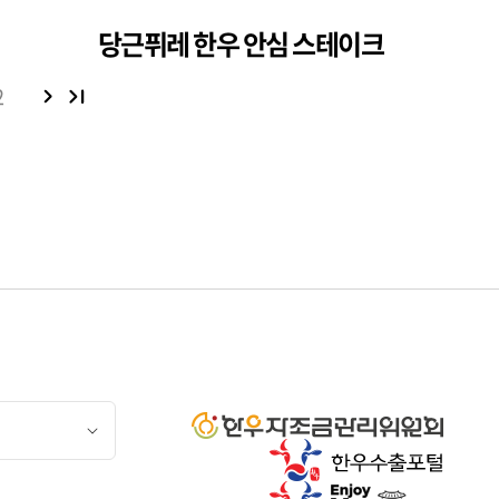
당근퓌레 한우 안심 스테이크
2