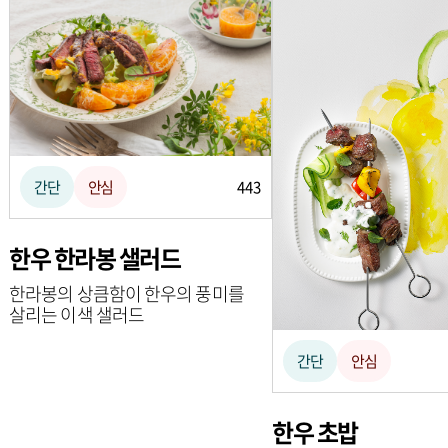
간단
안심
443
한우 한라봉 샐러드
한라봉의 상큼함이 한우의 풍미를
살리는 이색 샐러드
간단
안심
한우 초밥