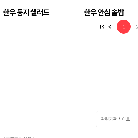
한우 둥지 샐러드
한우 안심 솥밥
1
관련기관 사이트