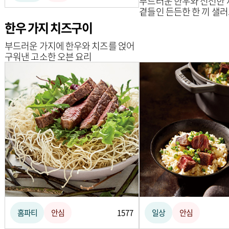
부드러운 한우와 신선한
곁들인 든든한 한 끼 샐
한우 가지 치즈구이
부드러운 가지에 한우와 치즈를 얹어
구워낸 고소한 오븐 요리
홈파티
안심
1577
일상
안심