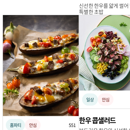
신선한 한우를 얇게 썰어 
특별한 초밥
일상
안심
한우 콥샐러드
홈파티
안심
551