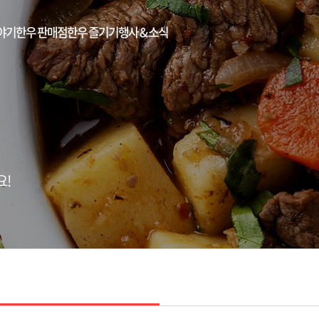
야기
한우 판매점
한우 즐기기
행사 & 소식
요!