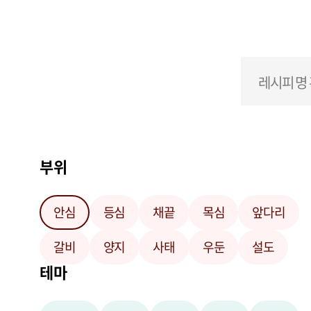
부위
안심
등심
채끝
목심
앞다리
갈비
양지
사태
우둔
설도
테마