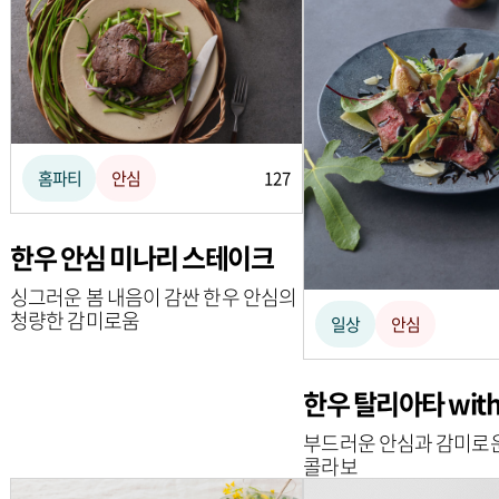
홈파티
안심
127
한우 안심 미나리 스테이크
싱그러운 봄 내음이 감싼 한우 안심의
청량한 감미로움
일상
안심
한우 탈리아타 wit
부드러운 안심과 감미로
콜라보