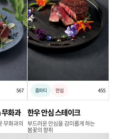
567
홈파티
안심
455
h 무화과
한우 안심 스테이크
운 무화과의
부드러운 안심을 감미롭게 하는
봄꽃의 향취