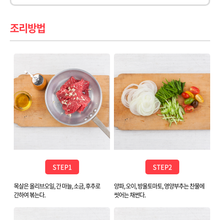
조리방법
STEP1
STEP2
목살은 올리브오일, 간 마늘, 소금, 후추로
양파, 오이, 방울토마토, 영양부추는 찬물에
간하여 볶는다.
씻어는 채썬다.