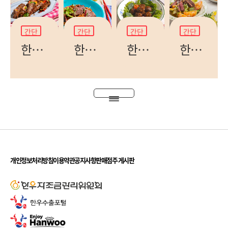
간단
간단
간단
간단
한우 채소 말이
한우 토시살 짜파구리
한우 방울 강정
한우 한라봉 샐러드
개인정보처리방침
이용약관
공지사항
판매점주 게시판