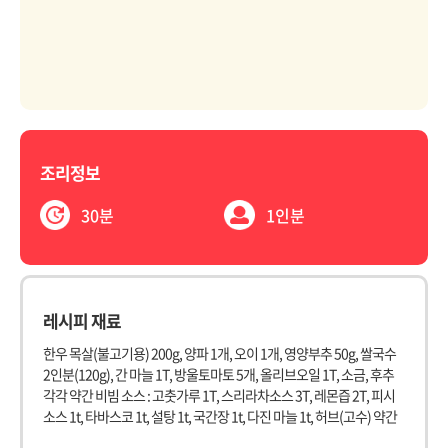
조리정보
30분
1인분
레시피 재료
한우 목살(불고기용) 200g, 양파 1개, 오이 1개, 영양부추 50g, 쌀국수
2인분(120g), 간 마늘 1T, 방울토마토 5개, 올리브오일 1T, 소금, 후추
각각 약간 비빔 소스 : 고춧가루 1T, 스리라차소스 3T, 레몬즙 2T, 피시
소스 1t, 타바스코 1t, 설탕 1t, 국간장 1t, 다진 마늘 1t, 허브(고수) 약간