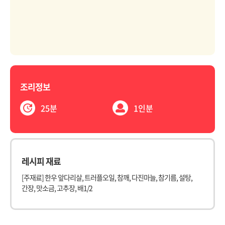
조리정보
25분
1인분
레시피 재료
[주재료] 한우 앞다리살, 트러플오일, 참깨, 다진마늘, 참기름, 설탕,
간장, 맛소금, 고추장, 배1/2