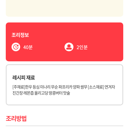
조리정보
40분
2인분
레시피 재료
[주재료]한우 등심 미나리 무순 파프리카 양파 쌈무 [소스재료] 연겨자
진간장 레몬즙 올리고당 땅콩버터 맛술
조리방법