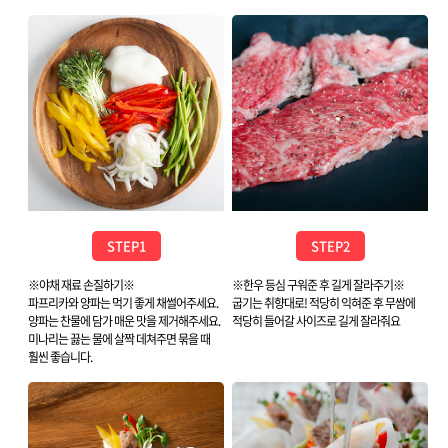
STEP1
STEP2
※야채 재료 손질하기※
※한우 등심 구워준 후 길게 잘라주기※
파프리카와 양파는 먹기 좋게 채썰어주세요.
굽기는 취향대로! 적당히 익혀준 후 무쌈에
양파는 찬물에 담가 매운 맛을 제거해주세요.
적당히 들어갈 사이즈로 길게 잘라줘요
미나리는 끓는 물에 살짝 데쳐주면 묶을 때
훨씬 좋습니다.