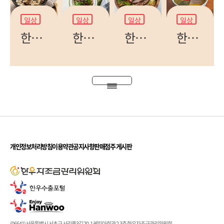
일상
일상
일상
일상
한우 무밥
한우 아보카도 덮밥
한우 봄동 무침
한우 양지 미역국
개인정보처리방침
이용약관
공지사항
판매점주 게시판
(06641)서울특별시 서초구 서리풀3길 20-1 케피아회관 2,3층 한우자조금관리위원회