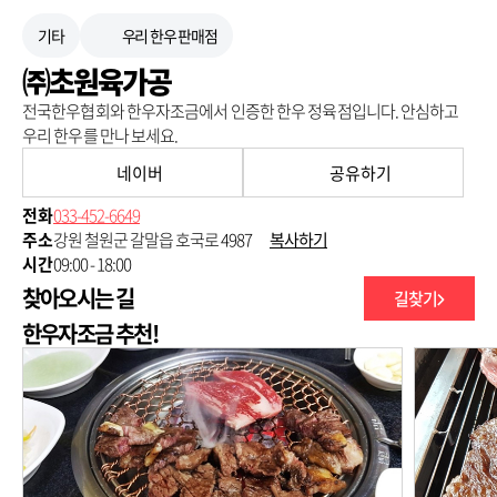
기타
우리 한우 판매점
㈜초원육가공
전국한우협회와 한우자조금에서 인증한 한우 정육점입니다. 안심하고
우리 한우를 만나 보세요.
네이버
공유하기
전화
033-452-6649
주소
강원 철원군 갈말읍 호국로 4987
복사하기
시간
09:00 - 18:00
찾아오시는 길
길찾기
, NGII
250m
한우자조금 추천!