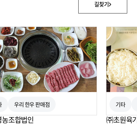
길찾기
타
우리 한우 판매점
기타
영농조합법인
㈜초원육