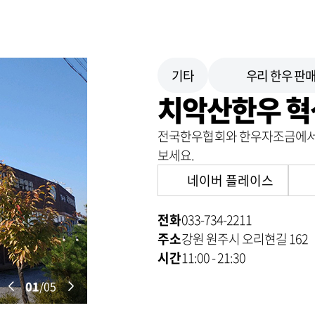
기타
우리 한우 판
치악산한우 혁
전국한우협회와 한우자조금에서 
보세요.
네이버 플레이스
전화
033-734-2211
주소
강원 원주시 오리현길 162
시간
11:00 - 21:30
01
/05