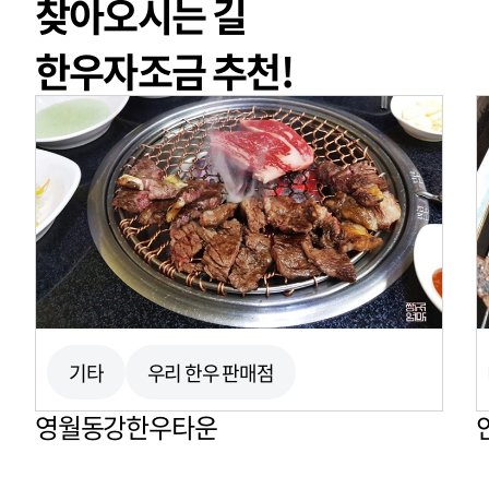
찾아오시는 길
250m
한우자조금 추천!
기타
우리 한우 판매점
영월동강한우타운