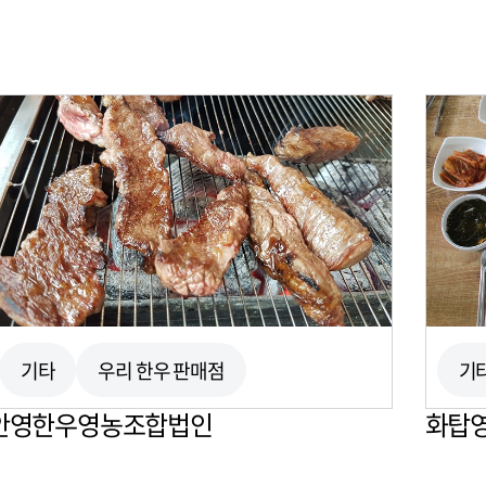
기타
우리 한우 판매점
기
안영한우영농조합법인
화탑