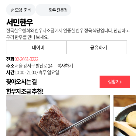
🎉 모임·회식
한우 전문점
서민한우
전국한우협회와 한우자조금에서 인증한 한우 정육식당입니다. 안심하고
우리 한우를 만나 보세요.
네이버
공유하기
전화
02-2661-3222
주소
서울 강서구 발산로 24
복사하기
시간
10:00 - 21:00 / 휴무 일요일
찾아오시는 길
길찾기
250m
한우자조금 추천!