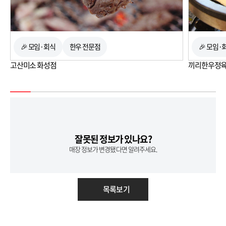
🎉 모임·회식
한우 전문점
🎉 모임·
고산미소 화성점
끼리한우정
잘못된 정보가 있나요?
매장 정보가 변경됐다면 알려주세요.
목록보기