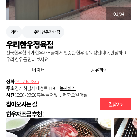
01
/04
기타
우리 한우 판매점
우리한우정육점
전국한우협회와 한우자조금에서 인증한 한우 정육점입니다. 안심하고
우리 한우를 만나 보세요.
네이버
공유하기
전화
031-794-3875
주소
경기 하남시 대청로 119
복사하기
시간
10:00 - 22:00 휴무 둘째 및 넷째 화요일 매월
찾아오시는 길
길찾기
250m
한우자조금 추천!