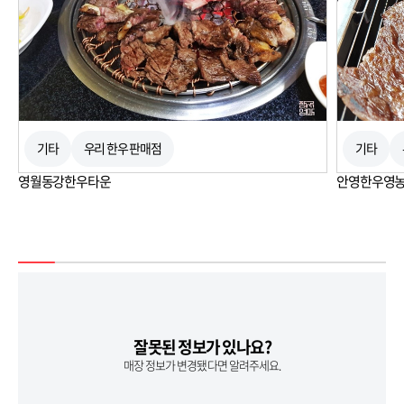
기타
우리 한우 판매점
기타
영월동강한우타운
안영한우영
잘못된 정보가 있나요?
매장 정보가 변경됐다면 알려주세요.