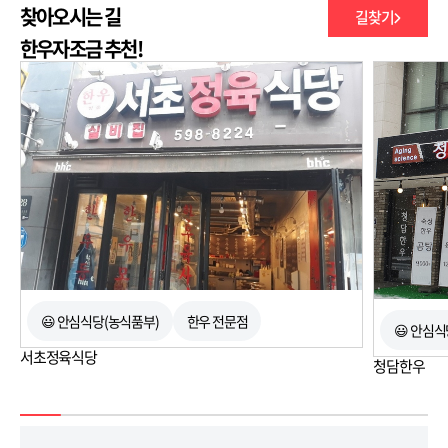
찾아오시는 길
길찾기
250m
한우자조금 추천!
😃 안심식당(농식품부)
한우 전문점
😃 안심
서초정육식당
청담한우