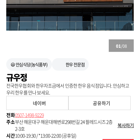
01
/08
😃 안심식당(농식품부)
한우 전문점
규우정
전국한우협회와 한우자조금에서 인증한 한우 음식점입니다. 안심하고
우리 한우를 만나 보세요.
네이버
공유하기
전화
0507-1498-9229
주소
부산 해운대구 해운대해변로298번길 24 팔레드시즈 2층
복사하기
2-3호
시간
10:00-19:30 / *13:00-22:00 (공휴일)