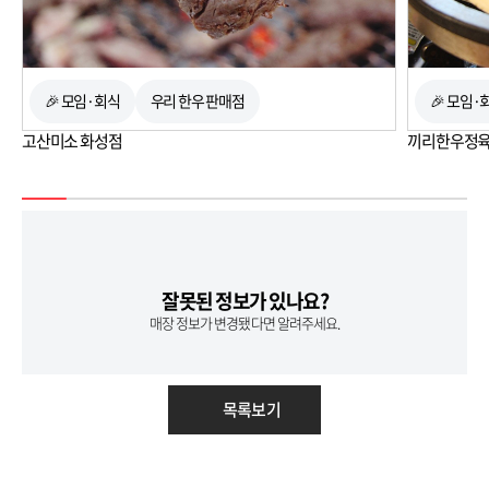
🎉 모임·회식
우리 한우 판매점
🎉 모임·
고산미소 화성점
끼리한우정
잘못된 정보가 있나요?
매장 정보가 변경됐다면 알려주세요.
목록보기