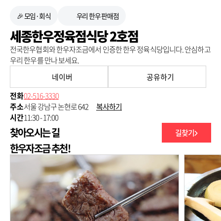
🎉 모임·회식
우리 한우 판매점
세종한우정육점식당 2호점
전국한우협회와 한우자조금에서 인증한 한우 정육식당입니다. 안심하고
우리 한우를 만나 보세요.
네이버
공유하기
전화
02-516-3330
주소
서울 강남구 논현로 642
복사하기
시간
11:30 - 17:00
찾아오시는 길
길찾기
250m
한우자조금 추천!