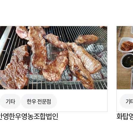
기타
한우 전문점
기
안영한우영농조합법인
화탑