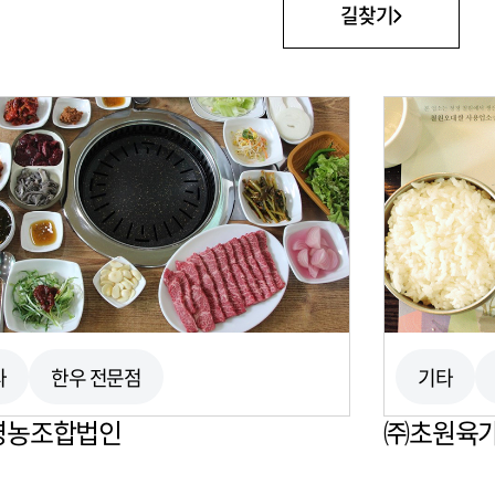
길찾기
타
한우 전문점
기타
영농조합법인
㈜초원육