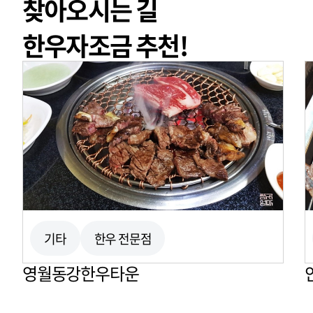
찾아오시는 길
250m
한우자조금 추천!
기타
한우 전문점
영월동강한우타운