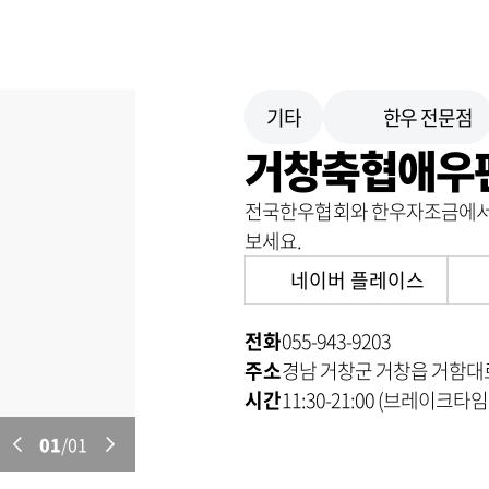
기타
한우 전문점
거창축협애우
전국한우협회와 한우자조금에서 
보세요.
네이버 플레이스
전화
055-943-9203
주소
경남 거창군 거창읍 거함대로
시간
11:30-21:00 (브레이크타임 1
01
/01