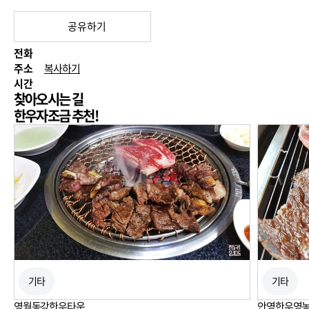
공유하기
전화
주소
복사하기
시간
찾아오시는 길
250m
한우자조금 추천!
기타
기타
영월동강한우타운
안영한우영