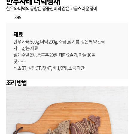
한우사태 더덕냉채
한우와 더덕의 궁합은 궁중진미와 같은 고급스러운 풍미
399
재료
한우 사태 500g, 더덕 200g, 소금 ,참기름, 검은깨 약간씩
사태 삶는 재료
월계수잎 2장, 통후추 20알, 대파 2줄기, 마늘 10톨
잣 소스
식초 3T, 설탕 3T, 잣 4T, 배 1/2개, 소금 약간
조리 방법