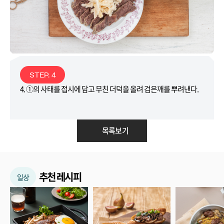
STEP. 4
4. ①의 사태를 접시에 담고 무친 더덕을 올려 검은깨를 뿌려낸다.
목록보기
추천 레시피
일상