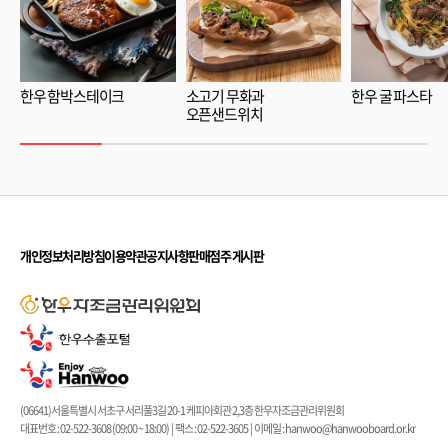
한우 함박스테이크
소고기 무화과
한우 굴 파스타
오픈샌드위치
개인정보처리방침
이용약관
공지사항
판매점주 게시판
(06641)서울특별시 서초구 서리풀3길 20-1 케피아회관 2,3층 한우자조금관리위원회
대표번호 : 02-522-3608 (09:00 ~ 18:00) | 팩스 : 02-522-3605 | 이메일 : hanwoo@hanwooboard.or.kr