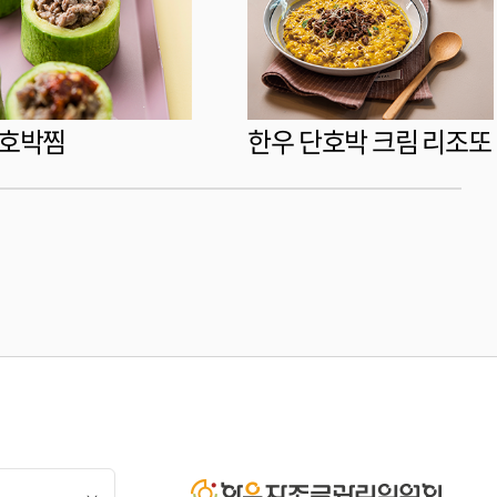
 호박찜
한우 단호박 크림 리조또