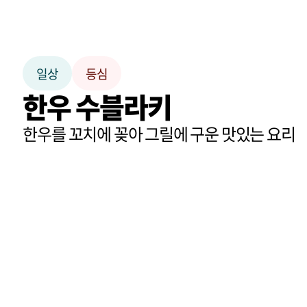
일상
등심
한우 수블라키
한우를 꼬치에 꽂아 그릴에 구운 맛있는 요리