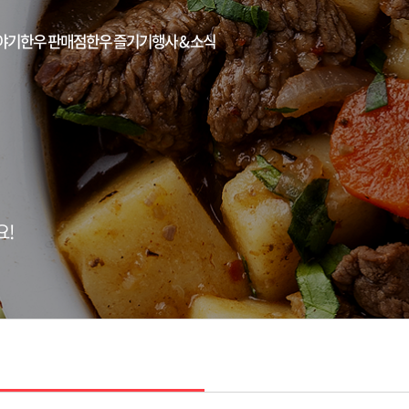
야기
한우 판매점
한우 즐기기
행사 & 소식
요!