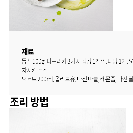
재료
등심 500g, 파프리카 3가지 색상 1개씩, 피망 1개, 오
차지키 소스
요거트 200ml, 올리브유, 다진 마늘, 레몬즙, 다진 딜
조리 방법