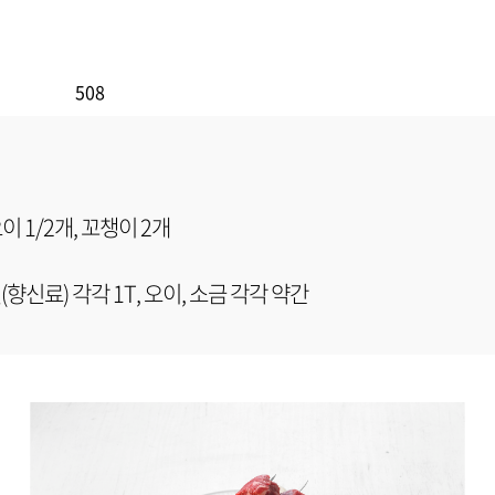
508
이 1/2개, 꼬챙이 2개
(향신료) 각각 1T, 오이, 소금 각각 약간