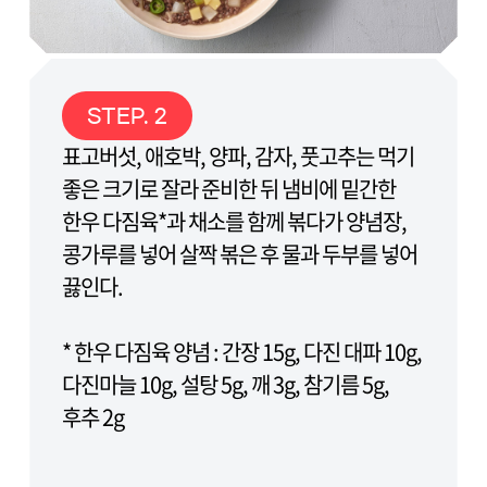
STEP. 2
표고버섯, 애호박, 양파, 감자, 풋고추는 먹기
좋은 크기로 잘라 준비한 뒤 냄비에 밑간한
한우 다짐육*과 채소를 함께 볶다가 양념장,
콩가루를 넣어 살짝 볶은 후 물과 두부를 넣어
끓인다.
* 한우 다짐육 양념 : 간장 15g, 다진 대파 10g,
다진마늘 10g, 설탕 5g, 깨 3g, 참기름 5g,
후추 2g