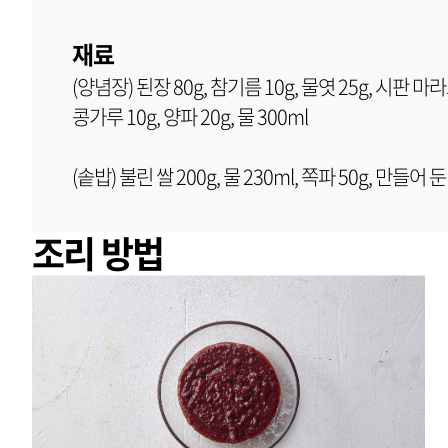
재료
(양념장) 된장 80g, 참기름 10g, 물엿 25g, 시판 마라
콩가루 10g, 양파 20g, 물 300ml
(솥밥) 불린 쌀 200g, 물 230ml, 쪽파 50g, 만
조리 방법