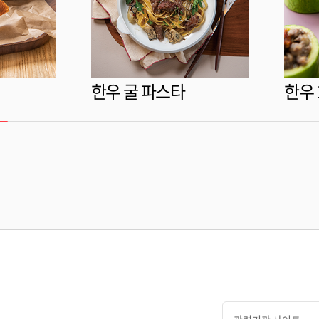
한우 굴 파스타
한우