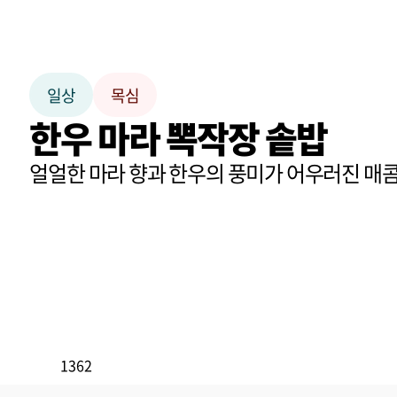
일상
목심
한우 마라 뽁작장 솥밥
얼얼한 마라 향과 한우의 풍미가 어우러진 매
1362