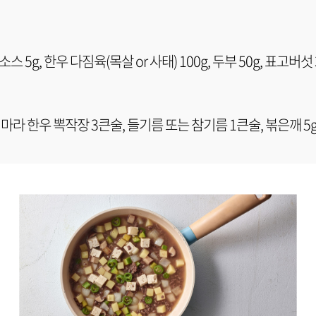
소스 5g, 한우 다짐육(목살 or 사태) 100g, 두부 50g, 표고버섯 3
들어 둔 마라 한우 뽁작장 3큰술, 들기름 또는 참기름 1큰술, 볶은깨 5g