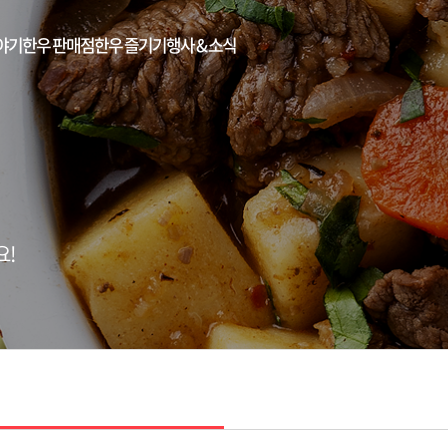
야기
한우 판매점
한우 즐기기
행사 & 소식
요!