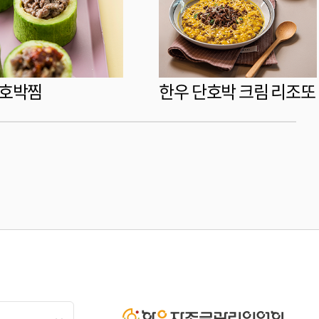
 호박찜
한우 단호박 크림 리조또