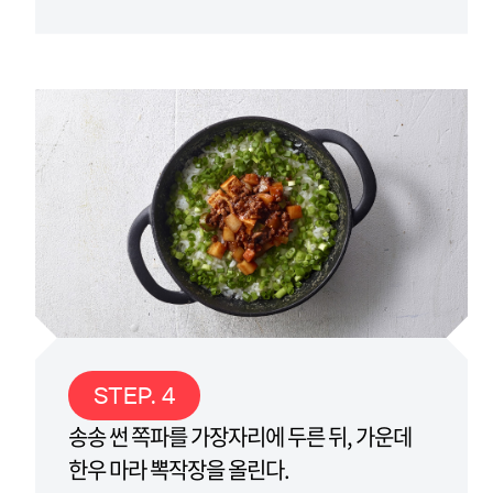
STEP. 4
송송 썬 쪽파를 가장자리에 두른 뒤, 가운데
한우 마라 뽁작장을 올린다.