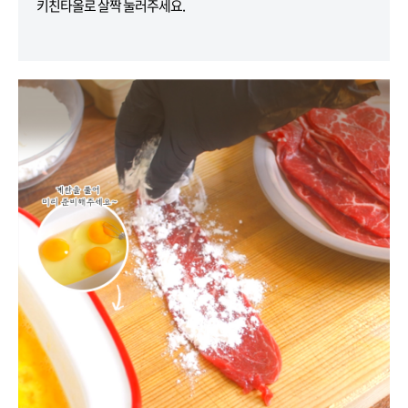
키친타올로 살짝 눌러주세요.