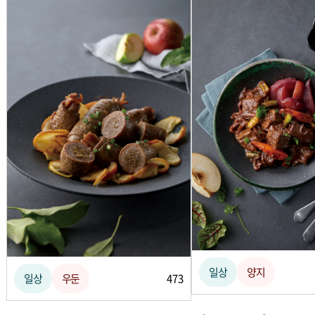
일상
양지
일상
우둔
473