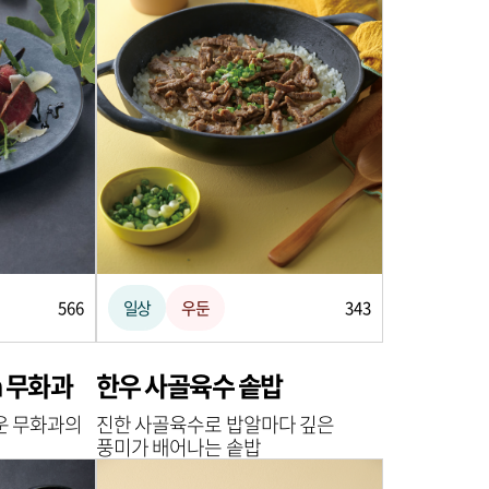
566
일상
우둔
343
h 무화과
한우 사골육수 솥밥
운 무화과의
진한 사골육수로 밥알마다 깊은
풍미가 배어나는 솥밥