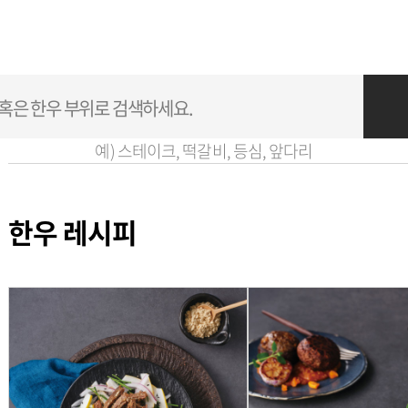
예) 스테이크, 떡갈비, 등심, 앞다리
한우 레시피