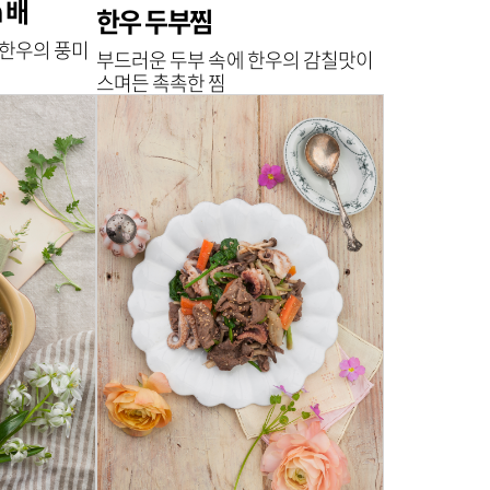
 배
한우 두부찜
 한우의 풍미
부드러운 두부 속에 한우의 감칠맛이
스며든 촉촉한 찜