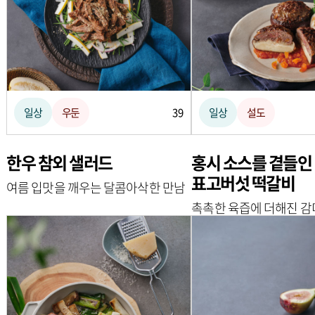
일상
우둔
39
일상
설도
한우 참외 샐러드
홍시 소스를 곁들인
표고버섯 떡갈비
여름 입맛을 깨우는 달콤아삭한 만남
촉촉한 육즙에 더해진 