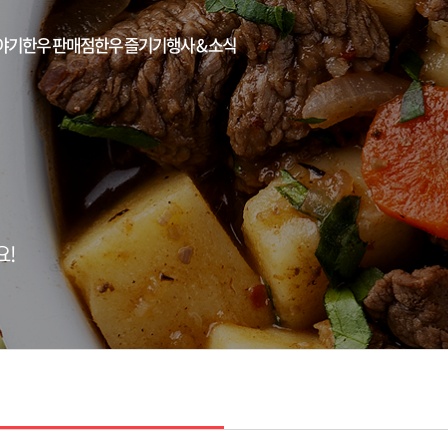
야기
한우 판매점
한우 즐기기
행사 & 소식
요!