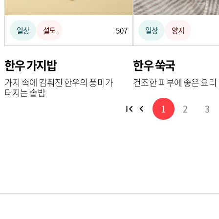
일상
설도
507
일상
양지
한우 가지밥
한우 쑥국
가지 속에 감춰진 한우의 풍미가
건조한 피부에 좋은 요리
터지는 솥밥
1
2
3