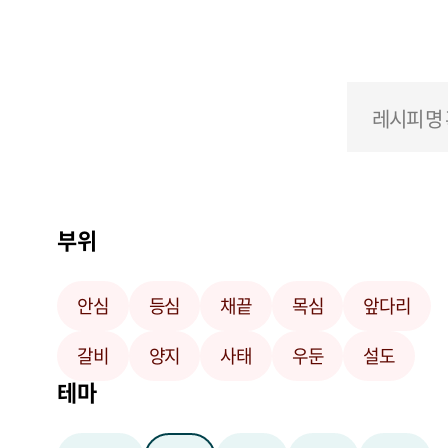
부위
안심
등심
채끝
목심
앞다리
갈비
양지
사태
우둔
설도
테마