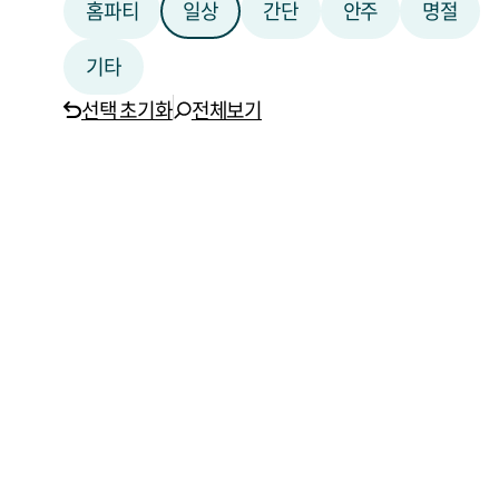
홈파티
일상
간단
안주
명절
기타
선택 초기화
전체보기