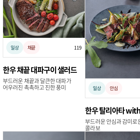
일상
채끝
119
한우 채끝 대파구이 샐러드
부드러운 채끝과 달큰한 대파가
어우러진 촉촉하고 진한 풍미
일상
안심
한우 탈리아타 wit
부드러운 안심과 감미로
콜라보