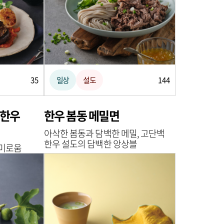
35
일상
설도
144
 한우
한우 봄동 메밀면
아삭한 봄동과 담백한 메밀, 고단백
한우 설도의 담백한 앙상블
감미로움