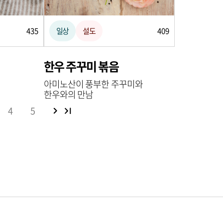
435
일상
설도
409
한우 주꾸미 볶음
아미노산이 풍부한 주꾸미와
한우와의 만남
4
5