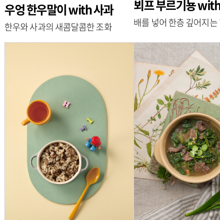
뵈프 부르기뇽 with
우엉 한우말이 with 사과
배를 넣어 한층 깊어지는
한우와 사과의 새콤달콤한 조화